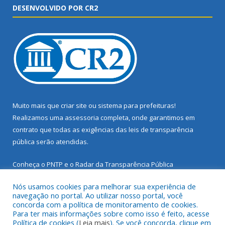
DESENVOLVIDO POR CR2
Muito mais que
criar site
ou
sistema para prefeituras
!
Realizamos uma
assessoria
completa, onde garantimos em
contrato que todas as exigências das
leis de transparência
pública
serão atendidas.
Conheça o
PNTP
e o
Radar da Transparência Pública
Nós usamos cookies para melhorar sua experiência de
navegação no portal. Ao utilizar nosso portal, você
concorda com a política de monitoramento de cookies.
Para ter mais informações sobre como isso é feito, acesse
Todos os direitos reservados a Prefeitura Municipal de Santarém
Política de cookies (
Leia mais
). Se você concorda, clique em