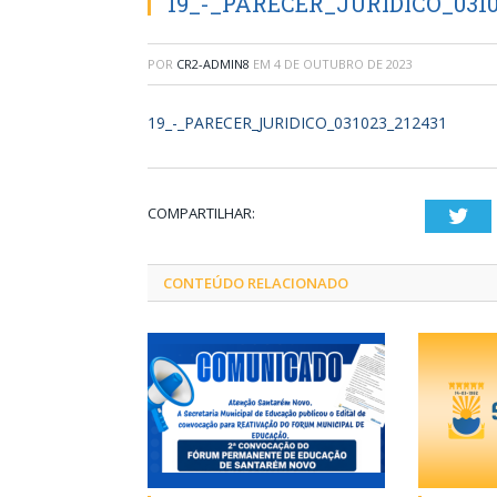
19_-_PARECER_JURIDICO_0310
POR
CR2-ADMIN8
EM
4 DE OUTUBRO DE 2023
19_-_PARECER_JURIDICO_031023_212431
COMPARTILHAR:
Twi
CONTEÚDO RELACIONADO