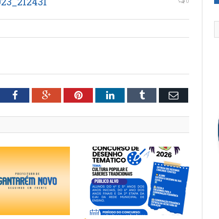
23_212431
0
tter
Facebook
Google+
Pinterest
LinkedIn
Tumblr
Email