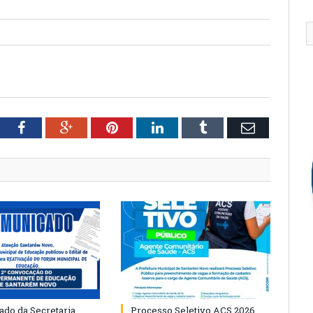
tter
Facebook
Google+
Pinterest
LinkedIn
Tumblr
Email
do da Secretaria
Processo Seletivo ACS 2026