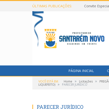
ÚLTIMAS PUBLICAÇÕES:
Convite Especi
PÁGINA INICIAL
O
»
»
VOCÊ ESTÁ EM:
Home
Licitações
PREGÃ
»
LIQUEFEITO)
PARECER JURÍDICO
PARECER JURÍDICO