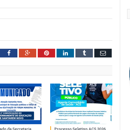
tter
Facebook
Google+
Pinterest
LinkedIn
Tumblr
Email
do da Secretaria
Processo Seletivo ACS 2026