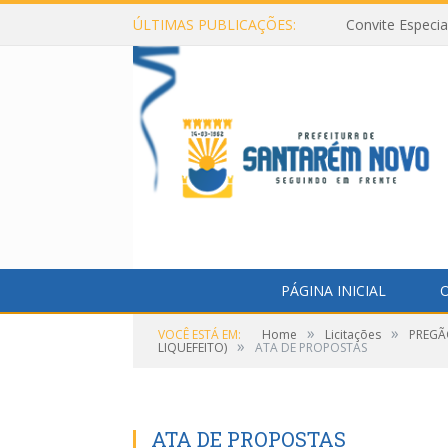
ÚLTIMAS PUBLICAÇÕES:
Convite Especi
PÁGINA INICIAL
O
»
»
VOCÊ ESTÁ EM:
Home
Licitações
PREGÃ
»
LIQUEFEITO)
ATA DE PROPOSTAS
ATA DE PROPOSTAS