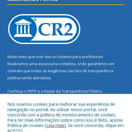
Muito mais que
criar site
ou
sistema para prefeituras
!
Realizamos uma
assessoria
completa, onde garantimos em
contrato que todas as exigências das
leis de transparência
pública
serão atendidas.
Conheça o
PNTP
e o
Radar da Transparência Pública
Nós usamos cookies para melhorar sua experiência de
navegação no portal. Ao utilizar nosso portal, você
concorda com a política de monitoramento de cookies.
Para ter mais informações sobre como isso é feito, acesse
Todos os direitos reservados a Prefeitura Municipal de Santarém
Política de cookies (
Leia mais
). Se você concorda, clique em
Novo.
ACEITO.