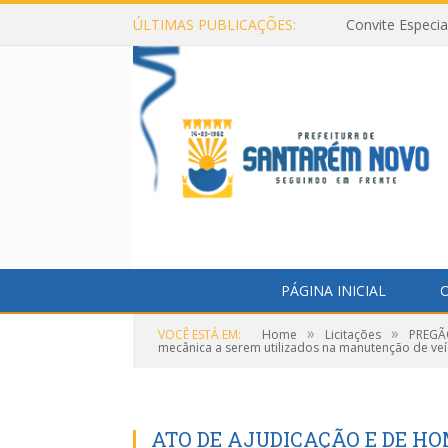
ÚLTIMAS PUBLICAÇÕES:
Convite Especi
PÁGINA INICIAL
O
»
»
VOCÊ ESTÁ EM:
Home
Licitações
PREGÃO
mecânica a serem utilizados na manutenção de veíc
ATO DE AJUDICAÇÃO E DE H