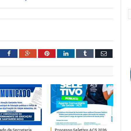
tter
Facebook
Google+
Pinterest
LinkedIn
Tumblr
Email
do da Secretaria
Processo Seletivo ACS 2026