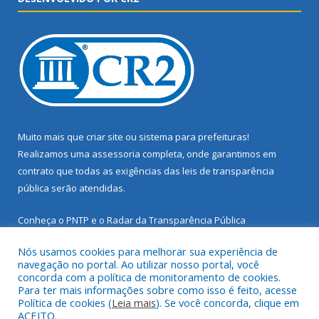
Muito mais que
criar site
ou
sistema para prefeituras
!
Realizamos uma
assessoria
completa, onde garantimos em
contrato que todas as exigências das
leis de transparência
pública
serão atendidas.
Conheça o
PNTP
e o
Radar da Transparência Pública
Nós usamos cookies para melhorar sua experiência de
navegação no portal. Ao utilizar nosso portal, você
concorda com a política de monitoramento de cookies.
Para ter mais informações sobre como isso é feito, acesse
Todos os direitos reservados a Prefeitura Municipal de Santarém
Política de cookies (
Leia mais
). Se você concorda, clique em
Novo.
ACEITO.