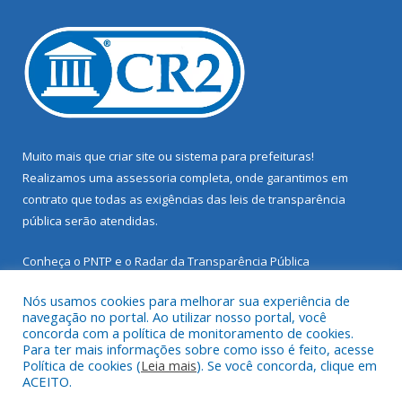
Muito mais que
criar site
ou
sistema para prefeituras
!
Realizamos uma
assessoria
completa, onde garantimos em
contrato que todas as exigências das
leis de transparência
pública
serão atendidas.
Conheça o
PNTP
e o
Radar da Transparência Pública
Nós usamos cookies para melhorar sua experiência de
navegação no portal. Ao utilizar nosso portal, você
concorda com a política de monitoramento de cookies.
Para ter mais informações sobre como isso é feito, acesse
Todos os direitos reservados a Prefeitura Municipal de Santarém
Política de cookies (
Leia mais
). Se você concorda, clique em
Novo.
ACEITO.