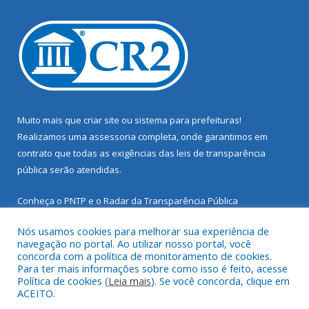
Muito mais que
criar site
ou
sistema para prefeituras
!
Realizamos uma
assessoria
completa, onde garantimos em
contrato que todas as exigências das
leis de transparência
pública
serão atendidas.
Conheça o
PNTP
e o
Radar da Transparência Pública
Nós usamos cookies para melhorar sua experiência de
navegação no portal. Ao utilizar nosso portal, você
concorda com a política de monitoramento de cookies.
Para ter mais informações sobre como isso é feito, acesse
Todos os direitos reservados a Prefeitura Municipal de Santarém
Política de cookies (
Leia mais
). Se você concorda, clique em
Novo.
ACEITO.