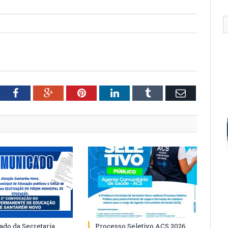
tter
Facebook
Google+
Pinterest
LinkedIn
Tumblr
Email
do da Secretaria
Processo Seletivo ACS 2026