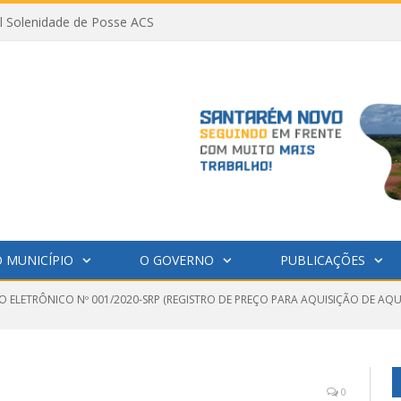
al Solenidade de Posse ACS
 MUNICÍPIO
O GOVERNO
PUBLICAÇÕES
O ELETRÔNICO Nº 001/2020-SRP (REGISTRO DE PREÇO PARA AQUISIÇÃO DE AQ
0