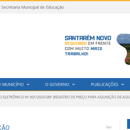
Secretaria Municipal de Educação
 MUNICÍPIO
O GOVERNO
PUBLICAÇÕES
O ELETRÔNICO Nº 001/2020-SRP (REGISTRO DE PREÇO PARA AQUISIÇÃO DE AQ
ÇÃO
0