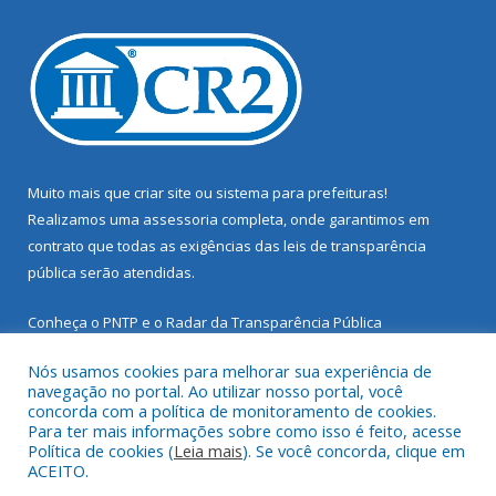
Muito mais que
criar site
ou
sistema para prefeituras
!
Realizamos uma
assessoria
completa, onde garantimos em
contrato que todas as exigências das
leis de transparência
pública
serão atendidas.
Conheça o
PNTP
e o
Radar da Transparência Pública
Nós usamos cookies para melhorar sua experiência de
navegação no portal. Ao utilizar nosso portal, você
concorda com a política de monitoramento de cookies.
Para ter mais informações sobre como isso é feito, acesse
Todos os direitos reservados a Prefeitura Municipal de Santarém
Política de cookies (
Leia mais
). Se você concorda, clique em
Novo.
ACEITO.