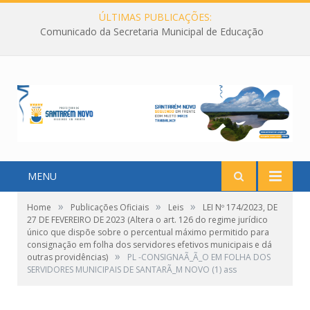
ÚLTIMAS PUBLICAÇÕES:
Comunicado da Secretaria Municipal de Educação
MENU
»
»
»
Home
Publicações Oficiais
Leis
LEI Nº 174/2023, DE
27 DE FEVEREIRO DE 2023 (Altera o art. 126 do regime jurídico
único que dispõe sobre o percentual máximo permitido para
consignação em folha dos servidores efetivos municipais e dá
»
outras providências)
PL -CONSIGNAÃ_Ã_O EM FOLHA DOS
SERVIDORES MUNICIPAIS DE SANTARÃ_M NOVO (1) ass