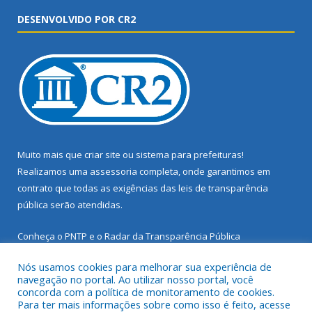
DESENVOLVIDO POR CR2
Muito mais que
criar site
ou
sistema para prefeituras
!
Realizamos uma
assessoria
completa, onde garantimos em
contrato que todas as exigências das
leis de transparência
pública
serão atendidas.
Conheça o
PNTP
e o
Radar da Transparência Pública
Nós usamos cookies para melhorar sua experiência de
navegação no portal. Ao utilizar nosso portal, você
concorda com a política de monitoramento de cookies.
Para ter mais informações sobre como isso é feito, acesse
Todos os direitos reservados a Prefeitura Municipal de Santarém