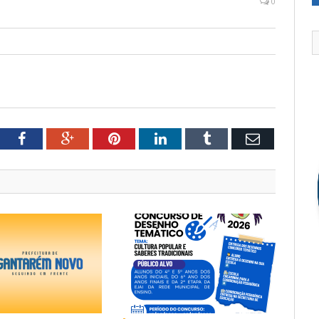
0
tter
Facebook
Google+
Pinterest
LinkedIn
Tumblr
Email