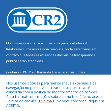
Muito mais que
criar site
ou
sistema para prefeituras
!
Realizamos uma
assessoria
completa, onde garantimos em
contrato que todas as exigências das
leis de transparência
pública
serão atendidas.
Conheça o
PNTP
e o
Radar da Transparência Pública
Nós usamos cookies para melhorar sua experiência de
navegação no portal. Ao utilizar nosso portal, você
concorda com a política de monitoramento de cookies.
Para ter mais informações sobre como isso é feito, acesse
Todos os direitos reservados a Prefeitura Municipal de Santarém
Política de cookies (
Leia mais
). Se você concorda, clique em
Novo.
ACEITO.