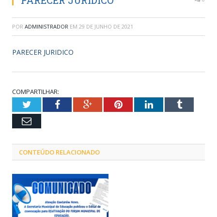
PARECER JURIDICO
POR
ADMINISTRADOR
EM
29 DE JUNHO DE 2021
PARECER JURIDICO
COMPARTILHAR:
Twitter
Facebook
Google+
Pinterest
LinkedIn
Tumblr
Email
CONTEÚDO RELACIONADO