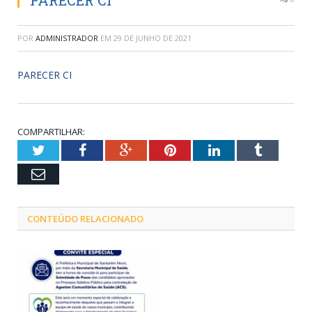
PARECER CI
POR
ADMINISTRADOR
EM
29 DE JUNHO DE 2021
PARECER CI
COMPARTILHAR:
Twitter
Facebook
Google+
Pinterest
LinkedIn
Tumblr
Email
CONTEÚDO RELACIONADO