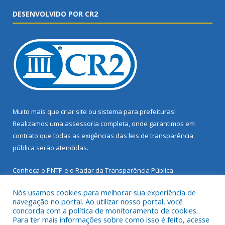
DESENVOLVIDO POR CR2
Muito mais que
criar site
ou
sistema para prefeituras
!
Realizamos uma
assessoria
completa, onde garantimos em
contrato que todas as exigências das
leis de transparência
pública
serão atendidas.
Conheça o
PNTP
e o
Radar da Transparência Pública
Nós usamos cookies para melhorar sua experiência de
navegação no portal. Ao utilizar nosso portal, você
concorda com a política de monitoramento de cookies.
Para ter mais informações sobre como isso é feito, acesse
Todos os direitos reservados a Prefeitura Municipal de Santarém