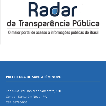
PREFEITURA DE SANTARÉM NOVO
End.: Rua Frei Daniel de Samarate, 128
Centro - Santarém Novo - PA
CEP: 68720-000