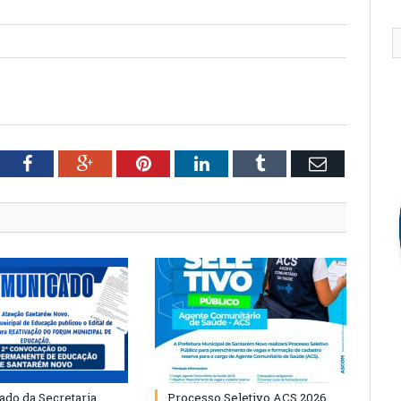
tter
Facebook
Google+
Pinterest
LinkedIn
Tumblr
Email
do da Secretaria
Processo Seletivo ACS 2026