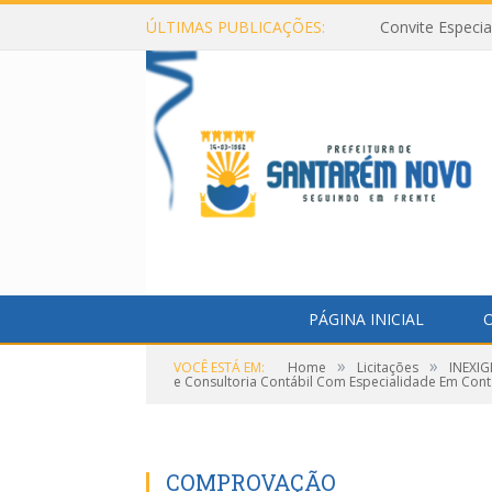
ÚLTIMAS PUBLICAÇÕES:
Convite Especi
PÁGINA INICIAL
O
»
»
VOCÊ ESTÁ EM:
Home
Licitações
INEXIG
e Consultoria Contábil Com Especialidade Em Conta
COMPROVAÇÃO