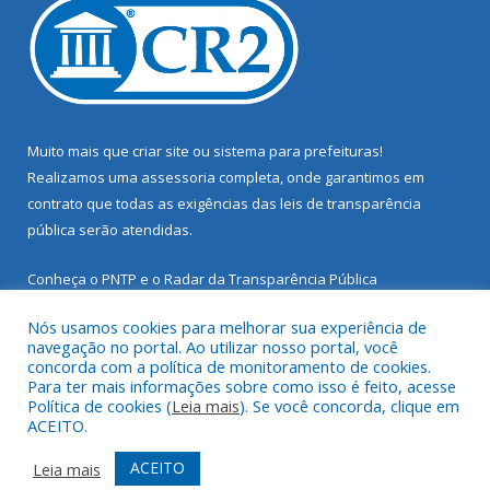
Muito mais que
criar site
ou
sistema para prefeituras
!
Realizamos uma
assessoria
completa, onde garantimos em
contrato que todas as exigências das
leis de transparência
pública
serão atendidas.
Conheça o
PNTP
e o
Radar da Transparência Pública
Nós usamos cookies para melhorar sua experiência de
navegação no portal. Ao utilizar nosso portal, você
concorda com a política de monitoramento de cookies.
Para ter mais informações sobre como isso é feito, acesse
Todos os direitos reservados a Prefeitura Municipal de Santarém
Política de cookies (
Leia mais
). Se você concorda, clique em
Novo.
ACEITO.
Mapa do Site
Acessar Área Administrativa
ACEITO
Leia mais
Acessar Webmail