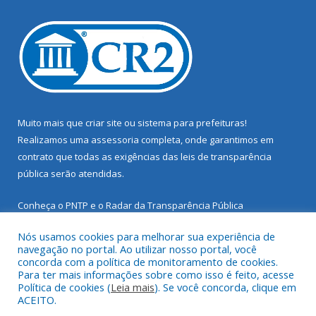
Muito mais que
criar site
ou
sistema para prefeituras
!
Realizamos uma
assessoria
completa, onde garantimos em
contrato que todas as exigências das
leis de transparência
pública
serão atendidas.
Conheça o
PNTP
e o
Radar da Transparência Pública
Nós usamos cookies para melhorar sua experiência de
navegação no portal. Ao utilizar nosso portal, você
concorda com a política de monitoramento de cookies.
Para ter mais informações sobre como isso é feito, acesse
Todos os direitos reservados a Prefeitura Municipal de Santarém
Política de cookies (
Leia mais
). Se você concorda, clique em
Novo.
ACEITO.