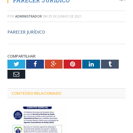
PARECER JURÍDICO
POR
ADMINISTRADOR
EM
29 DE JUNHO DE 2021
PARECER JURÍDICO
COMPARTILHAR:
Twitter
Facebook
Google+
Pinterest
LinkedIn
Tumblr
Email
CONTEÚDO RELACIONADO