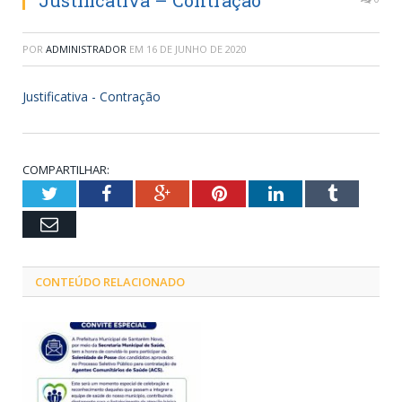
Justificativa – Contração
POR
ADMINISTRADOR
EM
16 DE JUNHO DE 2020
Justificativa - Contração
COMPARTILHAR:
Twitter
Facebook
Google+
Pinterest
LinkedIn
Tumblr
Email
CONTEÚDO RELACIONADO