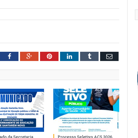
tter
Facebook
Google+
Pinterest
LinkedIn
Tumblr
Email
do da Secretaria
Processo Seletivo ACS 2026