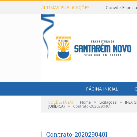
ÚLTIMAS PUBLICAÇÕES:
Convite Especi
PÁGINA INICIAL
O
»
»
VOCÊ ESTÁ EM:
Home
Licitações
INEXIG
»
JURÍDICA)
Contrato-2020290401
Contrato-2020290401