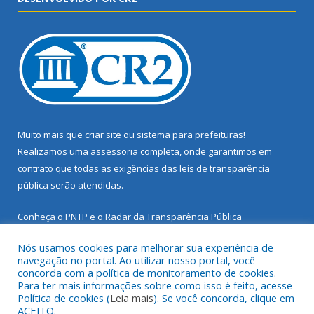
Muito mais que
criar site
ou
sistema para prefeituras
!
Realizamos uma
assessoria
completa, onde garantimos em
contrato que todas as exigências das
leis de transparência
pública
serão atendidas.
Conheça o
PNTP
e o
Radar da Transparência Pública
Nós usamos cookies para melhorar sua experiência de
navegação no portal. Ao utilizar nosso portal, você
concorda com a política de monitoramento de cookies.
Para ter mais informações sobre como isso é feito, acesse
Todos os direitos reservados a Prefeitura Municipal de Santarém
Política de cookies (
Leia mais
). Se você concorda, clique em
Novo.
ACEITO.