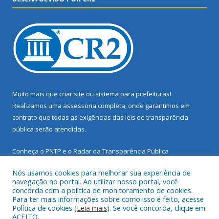
Muito mais que
criar site
ou
sistema para prefeituras
!
Realizamos uma
assessoria
completa, onde garantimos em
contrato que todas as exigências das
leis de transparência
pública
serão atendidas.
Conheça o
PNTP
e o
Radar da Transparência Pública
Nós usamos cookies para melhorar sua experiência de
navegação no portal. Ao utilizar nosso portal, você
concorda com a política de monitoramento de cookies.
Para ter mais informações sobre como isso é feito, acesse
Todos os direitos reservados a Prefeitura Municipal de Santarém
Política de cookies (
Leia mais
). Se você concorda, clique em
Novo.
ACEITO.