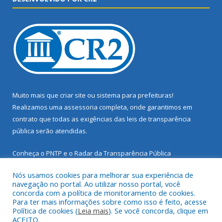
Muito mais que
criar site
ou
sistema para prefeituras
!
Realizamos uma
assessoria
completa, onde garantimos em
contrato que todas as exigências das
leis de transparência
pública
serão atendidas.
Conheça o
PNTP
e o
Radar da Transparência Pública
Nós usamos cookies para melhorar sua experiência de
navegação no portal. Ao utilizar nosso portal, você
concorda com a política de monitoramento de cookies.
Para ter mais informações sobre como isso é feito, acesse
Todos os direitos reservados a Prefeitura Municipal de Santarém
Política de cookies (
Leia mais
). Se você concorda, clique em
Novo.
ACEITO.