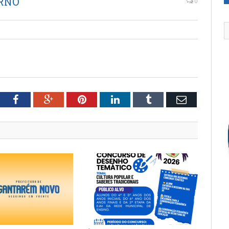
ERNO
0
tter
Facebook
Google+
Pinterest
LinkedIn
Tumblr
Email