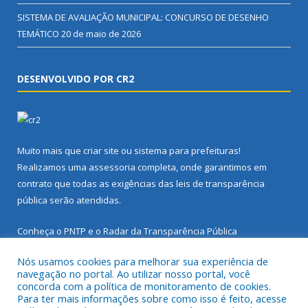
SISTEMA DE AVALIAÇÃO MUNICIPAL: CONCURSO DE DESENHO
TEMÁTICO
20 de maio de 2026
DESENVOLVIDO POR CR2
Muito mais que
criar site
ou
sistema para prefeituras
!
Realizamos uma
assessoria
completa, onde garantimos em
contrato que todas as exigências das
leis de transparência
pública
serão atendidas.
Conheça o
PNTP
e o
Radar da Transparência Pública
Nós usamos cookies para melhorar sua experiência de
navegação no portal. Ao utilizar nosso portal, você
concorda com a política de monitoramento de cookies.
Para ter mais informações sobre como isso é feito, acesse
Todos os direitos reservados a Prefeitura Municipal de Santarém