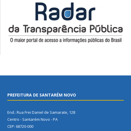
PREFEITURA DE SANTARÉM NOVO
End.: Rua Frei Daniel de Samarate, 128
Centro - Santarém Novo - PA
CEP: 68720-000