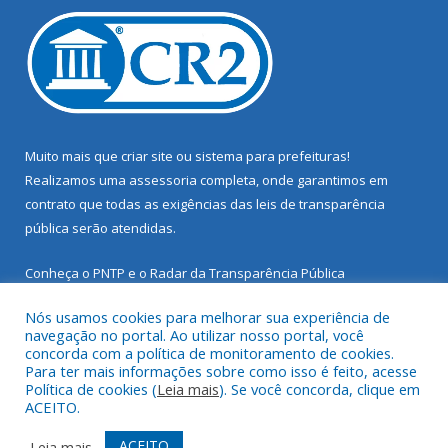
Muito mais que
criar site
ou
sistema para prefeituras
!
Realizamos uma
assessoria
completa, onde garantimos em
contrato que todas as exigências das
leis de transparência
pública
serão atendidas.
Conheça o
PNTP
e o
Radar da Transparência Pública
Nós usamos cookies para melhorar sua experiência de
navegação no portal. Ao utilizar nosso portal, você
concorda com a política de monitoramento de cookies.
Para ter mais informações sobre como isso é feito, acesse
Todos os direitos reservados a Prefeitura Municipal de Santarém
Política de cookies (
Leia mais
). Se você concorda, clique em
Novo.
ACEITO.
Mapa do Site
Acessar Área Administrativa
ACEITO
Leia mais