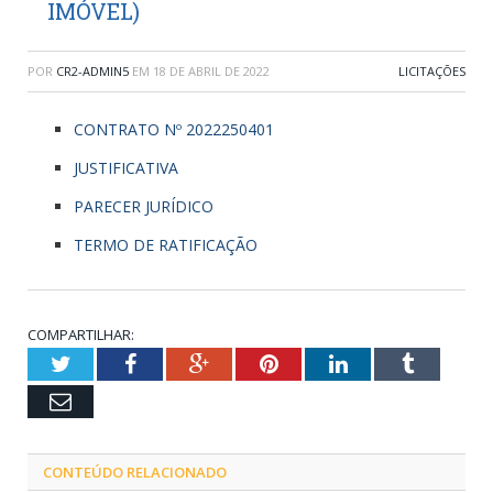
IMÓVEL)
POR
CR2-ADMIN5
EM
18 DE ABRIL DE 2022
LICITAÇÕES
CONTRATO Nº 2022250401
JUSTIFICATIVA
PARECER JURÍDICO
TERMO DE RATIFICAÇÃO
COMPARTILHAR:
Twitter
Facebook
Google+
Pinterest
LinkedIn
Tumblr
Email
CONTEÚDO RELACIONADO