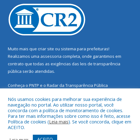
Muito mais que
criar site
ou
sistema para prefeituras
!
Realizamos uma
assessoria
completa, onde garantimos em
contrato que todas as exigências das
leis de transparência
pública
serão atendidas.
Conheça o
PNTP
e o
Radar da Transparência Pública
Nós usamos cookies para melhorar sua experiência de
navegação no portal. Ao utilizar nosso portal, você
concorda com a política de monitoramento de cookies.
Para ter mais informações sobre como isso é feito, acesse
Todos os direitos reservados a Prefeitura Municipal de Santarém
Política de cookies (
Leia mais
). Se você concorda, clique em
Novo.
ACEITO.
Mapa do Site
Acessar Área Administrativa
ACEITO
Leia mais