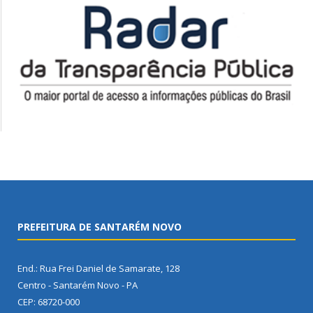
PREFEITURA DE SANTARÉM NOVO
End.: Rua Frei Daniel de Samarate, 128
Centro - Santarém Novo - PA
CEP: 68720-000