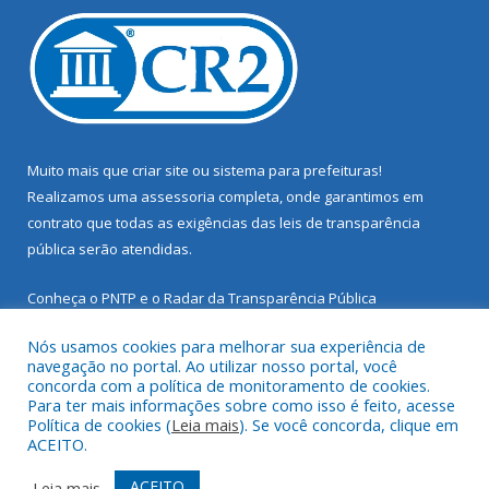
Muito mais que
criar site
ou
sistema para prefeituras
!
Realizamos uma
assessoria
completa, onde garantimos em
contrato que todas as exigências das
leis de transparência
pública
serão atendidas.
Conheça o
PNTP
e o
Radar da Transparência Pública
Nós usamos cookies para melhorar sua experiência de
navegação no portal. Ao utilizar nosso portal, você
concorda com a política de monitoramento de cookies.
Para ter mais informações sobre como isso é feito, acesse
Todos os direitos reservados a Prefeitura Municipal de Santarém
Política de cookies (
Leia mais
). Se você concorda, clique em
Novo.
ACEITO.
Mapa do Site
Acessar Área Administrativa
ACEITO
Leia mais