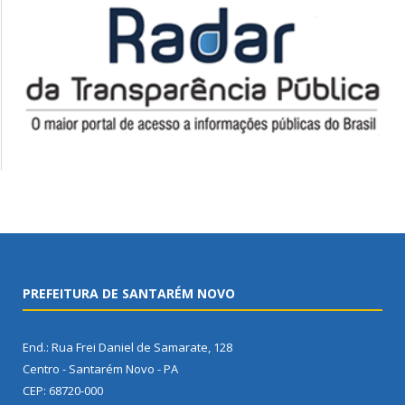
PREFEITURA DE SANTARÉM NOVO
End.: Rua Frei Daniel de Samarate, 128
Centro - Santarém Novo - PA
CEP: 68720-000