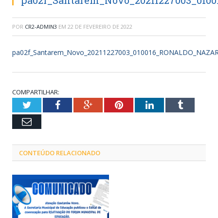
pa02f_Santarem_Novo_20211227003_0
POR
CR2-ADMIN3
EM
22 DE FEVEREIRO DE 2022
pa02f_Santarem_Novo_20211227003_010016_RONALDO_NAZA
COMPARTILHAR:
Twitter
Facebook
Google+
Pinterest
LinkedIn
Tumblr
Email
CONTEÚDO RELACIONADO