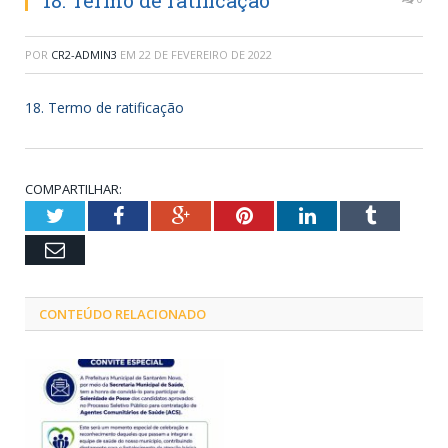
18. Termo de ratificação
POR
CR2-ADMIN3
EM
22 DE FEVEREIRO DE 2022
18. Termo de ratificação
COMPARTILHAR:
Twitter
Facebook
Google+
Pinterest
LinkedIn
Tumblr
Email
CONTEÚDO RELACIONADO