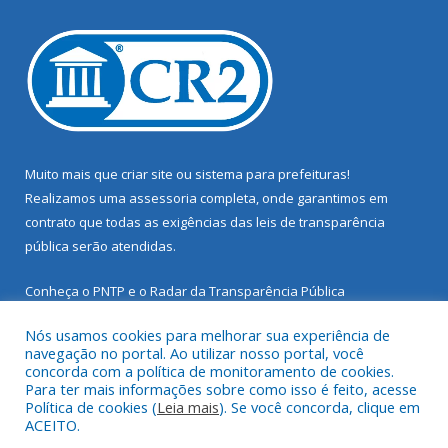
Muito mais que
criar site
ou
sistema para prefeituras
!
Realizamos uma
assessoria
completa, onde garantimos em
contrato que todas as exigências das
leis de transparência
pública
serão atendidas.
Conheça o
PNTP
e o
Radar da Transparência Pública
Nós usamos cookies para melhorar sua experiência de
navegação no portal. Ao utilizar nosso portal, você
concorda com a política de monitoramento de cookies.
Para ter mais informações sobre como isso é feito, acesse
Todos os direitos reservados a Prefeitura Municipal de Santarém
Política de cookies (
Leia mais
). Se você concorda, clique em
Novo.
ACEITO.