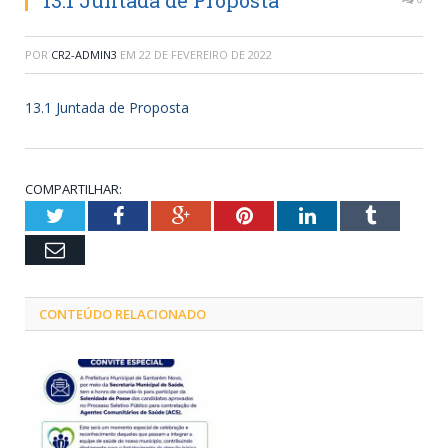
13.1 Juntada de Proposta
POR
CR2-ADMIN3
EM
22 DE FEVEREIRO DE 2022
13.1 Juntada de Proposta
COMPARTILHAR:
Twitter
Facebook
Google+
Pinterest
LinkedIn
Tumblr
Email
CONTEÚDO RELACIONADO