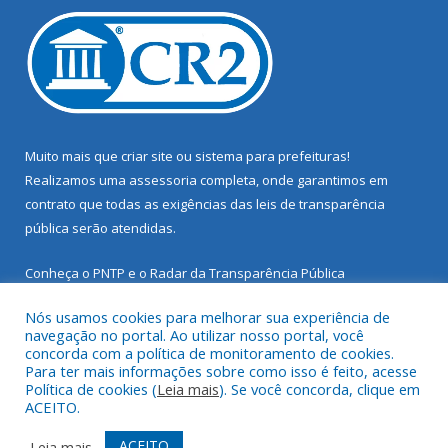
Muito mais que
criar site
ou
sistema para prefeituras
!
Realizamos uma
assessoria
completa, onde garantimos em
contrato que todas as exigências das
leis de transparência
pública
serão atendidas.
Conheça o
PNTP
e o
Radar da Transparência Pública
Nós usamos cookies para melhorar sua experiência de
navegação no portal. Ao utilizar nosso portal, você
concorda com a política de monitoramento de cookies.
Para ter mais informações sobre como isso é feito, acesse
Todos os direitos reservados a Prefeitura Municipal de Santarém
Política de cookies (
Leia mais
). Se você concorda, clique em
Novo.
ACEITO.
Mapa do Site
Acessar Área Administrativa
ACEITO
Leia mais