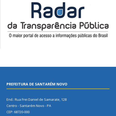
PREFEITURA DE SANTARÉM NOVO
End.: Rua Frei Daniel de Samarate, 128
Centro - Santarém Novo - PA
CEP: 68720-000