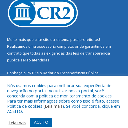
Muito mais que
criar site
ou
sistema para prefeituras
!
Realizamos uma
assessoria
completa, onde garantimos em
contrato que todas as exigências das
leis de transparência
pública
serão atendidas.
Conheça o
PNTP
e o
Radar da Transparência Pública
Nós usamos cookies para melhorar sua experiência de
navegação no portal. Ao utilizar nosso portal, você
concorda com a política de monitoramento de cookies.
Para ter mais informações sobre como isso é feito, acesse
Todos os direitos reservados a Prefeitura Municipal de Santarém
Política de cookies (
Leia mais
). Se você concorda, clique em
Novo.
ACEITO.
Mapa do Site
Acessar Área Administrativa
ACEITO
Leia mais
Acessar Webmail