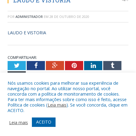
LAUDO E VISTORIA
POR
ADMINISTRADOR
EM
28 DE OUTUBRO DE 2020
LAUDO E VISTORIA
COMPARTILHAR:
Twitter
Facebook
Google+
Pinterest
LinkedIn
Tumblr
Email
Nós usamos cookies para melhorar sua experiência de
navegação no portal. Ao utilizar nosso portal, você
concorda com a política de monitoramento de cookies.
CONTEÚDO RELACIONADO
Para ter mais informações sobre como isso é feito, acesse
Política de cookies (
Leia mais
). Se você concorda, clique em
ACEITO.
ACEITO
Leia mais