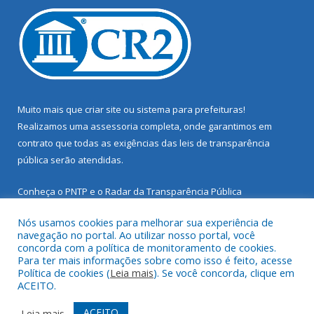
Muito mais que
criar site
ou
sistema para prefeituras
!
Realizamos uma
assessoria
completa, onde garantimos em
contrato que todas as exigências das
leis de transparência
pública
serão atendidas.
Conheça o
PNTP
e o
Radar da Transparência Pública
Nós usamos cookies para melhorar sua experiência de
navegação no portal. Ao utilizar nosso portal, você
concorda com a política de monitoramento de cookies.
Para ter mais informações sobre como isso é feito, acesse
Todos os direitos reservados a Prefeitura Municipal de Santarém
Política de cookies (
Leia mais
). Se você concorda, clique em
Novo.
ACEITO.
Mapa do Site
Acessar Área Administrativa
ACEITO
Leia mais