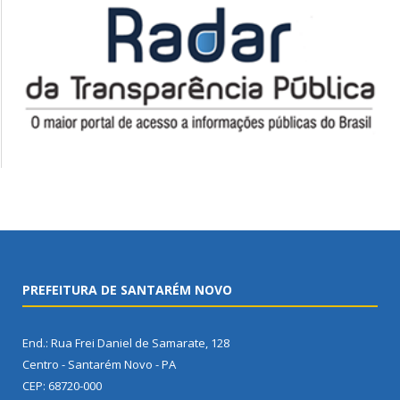
PREFEITURA DE SANTARÉM NOVO
End.: Rua Frei Daniel de Samarate, 128
Centro - Santarém Novo - PA
CEP: 68720-000