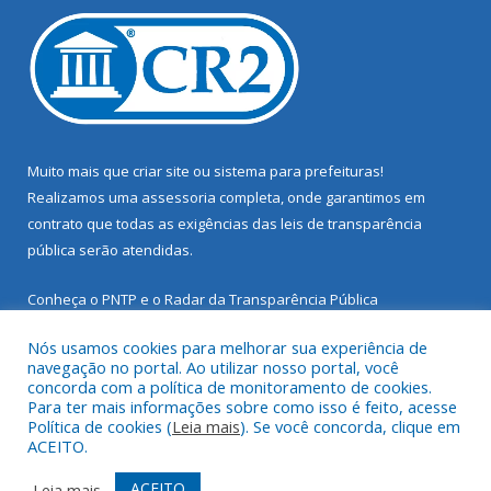
Muito mais que
criar site
ou
sistema para prefeituras
!
Realizamos uma
assessoria
completa, onde garantimos em
contrato que todas as exigências das
leis de transparência
pública
serão atendidas.
Conheça o
PNTP
e o
Radar da Transparência Pública
Nós usamos cookies para melhorar sua experiência de
navegação no portal. Ao utilizar nosso portal, você
concorda com a política de monitoramento de cookies.
Para ter mais informações sobre como isso é feito, acesse
Todos os direitos reservados a Prefeitura Municipal de Santarém
Política de cookies (
Leia mais
). Se você concorda, clique em
Novo.
ACEITO.
Mapa do Site
Acessar Área Administrativa
ACEITO
Leia mais