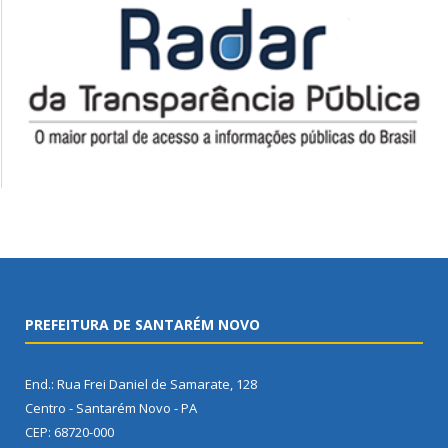
PREFEITURA DE SANTARÉM NOVO
End.: Rua Frei Daniel de Samarate, 128
Centro - Santarém Novo - PA
CEP: 68720-000