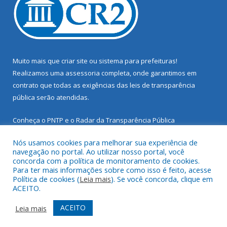
Muito mais que
criar site
ou
sistema para prefeituras
!
Realizamos uma
assessoria
completa, onde garantimos em
contrato que todas as exigências das
leis de transparência
pública
serão atendidas.
Conheça o
PNTP
e o
Radar da Transparência Pública
Nós usamos cookies para melhorar sua experiência de
navegação no portal. Ao utilizar nosso portal, você
concorda com a política de monitoramento de cookies.
Para ter mais informações sobre como isso é feito, acesse
Todos os direitos reservados a Prefeitura Municipal de Santarém
Política de cookies (
Leia mais
). Se você concorda, clique em
Novo.
ACEITO.
Mapa do Site
Acessar Área Administrativa
ACEITO
Leia mais
Acessar Webmail