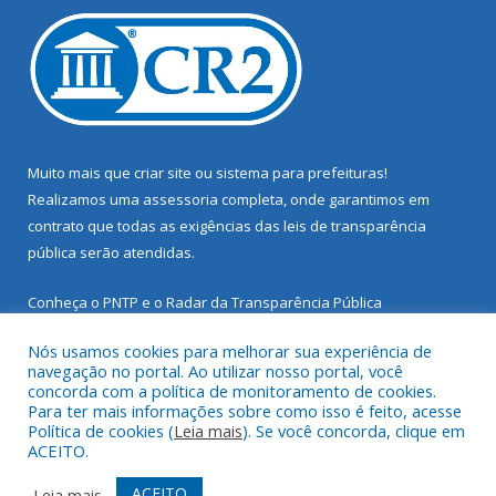
Muito mais que
criar site
ou
sistema para prefeituras
!
Realizamos uma
assessoria
completa, onde garantimos em
contrato que todas as exigências das
leis de transparência
pública
serão atendidas.
Conheça o
PNTP
e o
Radar da Transparência Pública
Nós usamos cookies para melhorar sua experiência de
navegação no portal. Ao utilizar nosso portal, você
concorda com a política de monitoramento de cookies.
Para ter mais informações sobre como isso é feito, acesse
Todos os direitos reservados a Prefeitura Municipal de Santarém
Política de cookies (
Leia mais
). Se você concorda, clique em
Novo.
ACEITO.
Mapa do Site
Acessar Área Administrativa
ACEITO
Leia mais