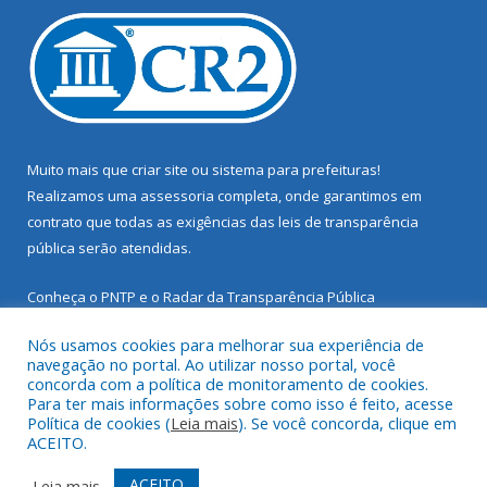
Muito mais que
criar site
ou
sistema para prefeituras
!
Realizamos uma
assessoria
completa, onde garantimos em
contrato que todas as exigências das
leis de transparência
pública
serão atendidas.
Conheça o
PNTP
e o
Radar da Transparência Pública
Nós usamos cookies para melhorar sua experiência de
navegação no portal. Ao utilizar nosso portal, você
concorda com a política de monitoramento de cookies.
Para ter mais informações sobre como isso é feito, acesse
Todos os direitos reservados a Prefeitura Municipal de Santarém
Política de cookies (
Leia mais
). Se você concorda, clique em
Novo.
ACEITO.
Mapa do Site
Acessar Área Administrativa
ACEITO
Leia mais