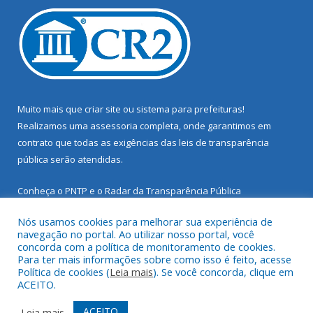
Muito mais que
criar site
ou
sistema para prefeituras
!
Realizamos uma
assessoria
completa, onde garantimos em
contrato que todas as exigências das
leis de transparência
pública
serão atendidas.
Conheça o
PNTP
e o
Radar da Transparência Pública
Nós usamos cookies para melhorar sua experiência de
navegação no portal. Ao utilizar nosso portal, você
concorda com a política de monitoramento de cookies.
Para ter mais informações sobre como isso é feito, acesse
Todos os direitos reservados a Prefeitura Municipal de Santarém
Política de cookies (
Leia mais
). Se você concorda, clique em
Novo.
ACEITO.
Mapa do Site
Acessar Área Administrativa
ACEITO
Leia mais