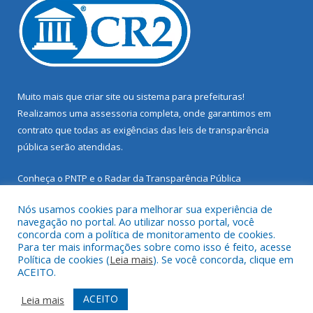
Muito mais que
criar site
ou
sistema para prefeituras
!
Realizamos uma
assessoria
completa, onde garantimos em
contrato que todas as exigências das
leis de transparência
pública
serão atendidas.
Conheça o
PNTP
e o
Radar da Transparência Pública
Nós usamos cookies para melhorar sua experiência de
navegação no portal. Ao utilizar nosso portal, você
concorda com a política de monitoramento de cookies.
Para ter mais informações sobre como isso é feito, acesse
Todos os direitos reservados a Prefeitura Municipal de Santarém
Política de cookies (
Leia mais
). Se você concorda, clique em
Novo.
ACEITO.
Mapa do Site
Acessar Área Administrativa
ACEITO
Leia mais
Acessar Webmail