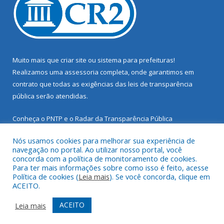
Muito mais que
criar site
ou
sistema para prefeituras
!
Realizamos uma
assessoria
completa, onde garantimos em
contrato que todas as exigências das
leis de transparência
pública
serão atendidas.
Conheça o
PNTP
e o
Radar da Transparência Pública
Nós usamos cookies para melhorar sua experiência de
navegação no portal. Ao utilizar nosso portal, você
concorda com a política de monitoramento de cookies.
Para ter mais informações sobre como isso é feito, acesse
Todos os direitos reservados a Prefeitura Municipal de Santarém
Política de cookies (
Leia mais
). Se você concorda, clique em
Novo.
ACEITO.
Mapa do Site
Acessar Área Administrativa
ACEITO
Leia mais
Acessar Webmail