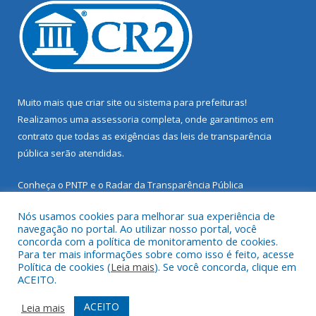
Muito mais que
criar site
ou
sistema para prefeituras
!
Realizamos uma
assessoria
completa, onde garantimos em
contrato que todas as exigências das
leis de transparência
pública
serão atendidas.
Conheça o
PNTP
e o
Radar da Transparência Pública
Nós usamos cookies para melhorar sua experiência de
navegação no portal. Ao utilizar nosso portal, você
concorda com a política de monitoramento de cookies.
Para ter mais informações sobre como isso é feito, acesse
Todos os direitos reservados a Prefeitura Municipal de Santarém
Política de cookies (
Leia mais
). Se você concorda, clique em
Novo.
ACEITO.
Mapa do Site
Acessar Área Administrativa
ACEITO
Leia mais